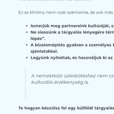
Ez az élmény nem csak számomra, de sok más vá
Ismerjük meg partnereink kultúráját, 
Ne siessünk a tárgyalás lényegére térni
lépés”.
A bizalomépítés gyakran a személyes 
ajánlatokkal.
Legyünk nyitottak, és használjuk ki az
A nemzetközi üzletkötéshez nem cs
kulturális érzékenység is.
Te hogyan készülsz fel egy külföldi tárgyalá