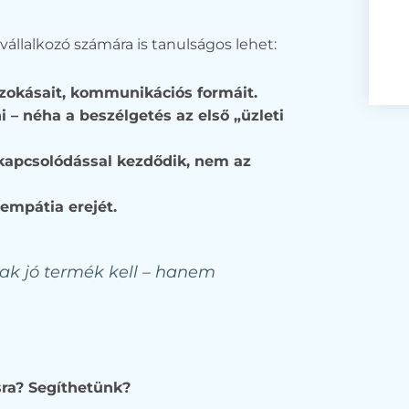
llalkozó számára is tanulságos lehet:
szokásait, kommunikációs formáit.
 – néha a beszélgetés az első „üzleti
kapcsolódással kezdődik, nem az
 empátia erejét.
ak jó termék kell – hanem
sra? Segíthetünk?