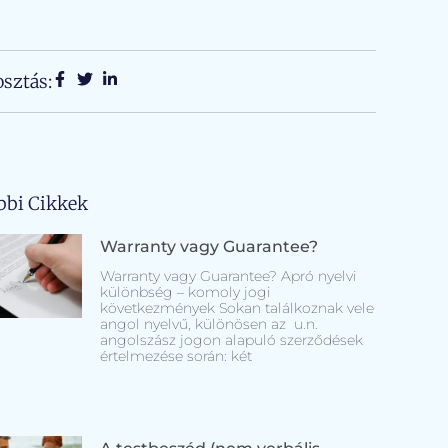
sztás:
bbi Cikkek
Warranty vagy Guarantee?
Warranty vagy Guarantee? Apró nyelvi
különbség – komoly jogi
következmények Sokan találkoznak vele
angol nyelvű, különösen az u.n.
angolszász jogon alapuló szerződések
értelmezése során: két