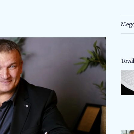
Mego
Tová