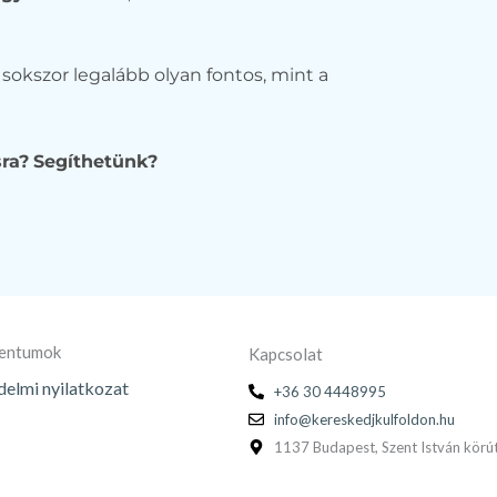
sokszor legalább olyan fontos, mint a
sra?
Segíthetünk?
mentumok
Kapcsolat
elmi nyilatkozat
+36 30 4448995
info@kereskedjkulfoldon.hu
1137 Budapest, Szent István körút