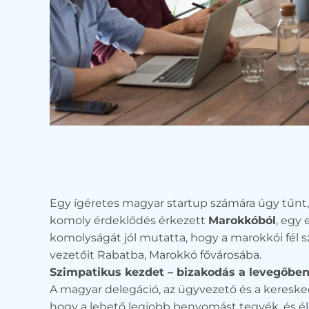
Egy ígéretes magyar startup számára úgy tűnt, h
komoly érdeklődés érkezett
Marokkóból
, egy 
komolyságát jól mutatta, hogy a marokkói fél s
vezetőit Rabatba, Marokkó fővárosába.
Szimpatikus kezdet – bizakodás a levegőbe
A magyar delegáció, az ügyvezető és a kereske
hogy a lehető legjobb benyomást tegyék, és é