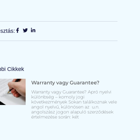
sztás:
bi Cikkek
Warranty vagy Guarantee?
Warranty vagy Guarantee? Apró nyelvi
különbség – komoly jogi
következmények Sokan találkoznak vele
angol nyelvű, különösen az u.n.
angolszász jogon alapuló szerződések
értelmezése során: két