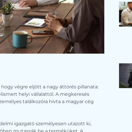
ogy végre eljött a nagy áttörés pillanata:
elismert helyi vállalattól. A megkeresés
zemélyes találkozóra hívta a magyar cég
n
delmi igazgató személyesen utazott ki,
lőben mutassák be a terméküket. A