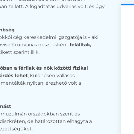
n zajlott. A fogadtatás udvarias volt, és úgy
önbség
kói cég kereskedelmi igazgatója is – aki
pviselői udvarias gesztusként
felálltak,
kett szerint illik.
ban a férfiak és nők közötti fizikai
érdés lehet
, különösen vallásos
entálták nyíltan, érezhető volt a
ymást
a muzulmán országokban szent és
iszkréten, de határozottan elhagyta a
lezettségüket.