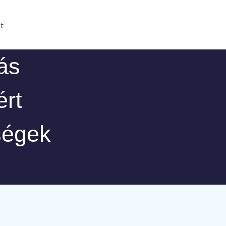
t
ás
rt
ségek