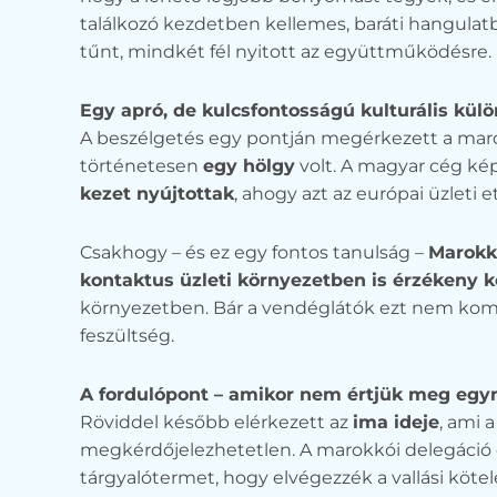
találkozó kezdetben kellemes, baráti hangulatba
tűnt, mindkét fél nyitott az együttműködésre.
Egy apró, de kulcsfontosságú kulturális kül
A beszélgetés egy pontján megérkezett a marok
történetesen
egy hölgy
volt. A magyar cég ké
kezet nyújtottak
, ahogy azt az európai üzleti eti
Csakhogy – és ez egy fontos tanulság –
Marokkó
kontaktus üzleti környezetben is érzékeny k
környezetben. Bár a vendéglátók ezt nem komm
feszültség.
A fordulópont – amikor nem értjük meg eg
Röviddel később elérkezett az
ima ideje
, ami 
megkérdőjelezhetetlen. A marokkói delegáció d
tárgyalótermet, hogy elvégezzék a vallási köte