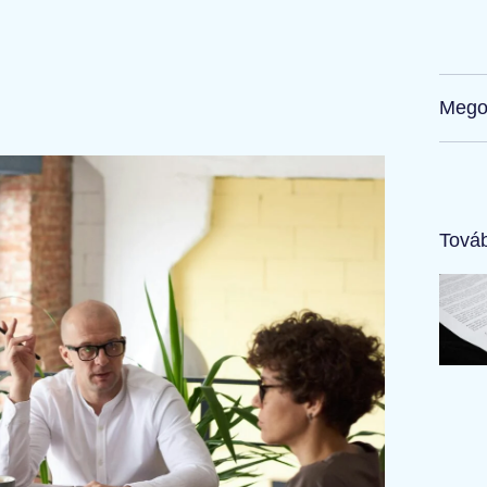
Mego
Továb