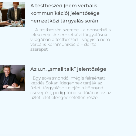
A testbeszéd (nem verbális
kommunikáció) jelentősége
nemzetközi tárgyalás során
A testbeszéd szerepe – a nonverbális
jelek ereje. A nemzetközi tárgyalások
világában a testbeszéd – vagyis a nem
verbális kommunikáció – döntő
szerepet
Az u.n. „small talk” jelentősége
Egy sokatmondó, mégis félreértett
kezdés Sokan idegennek tartják az
üzleti tárgyalások elején a könnyed
csevegést, pedig több kultúrában ez az
üzleti élet elengedhetetlen része.