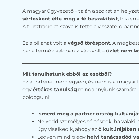
A magyar ügyvezető – talán a szokatlan helyzet
sértésként élte meg a félbeszakítást
, hiszen
A frusztrációját szóvá is tette a visszatérő part
Ez a pillanat volt a
végső töréspont
. A megbesz
bár a termék valóban kiváló volt –
üzlet nem kö
Mit tanulhatunk ebből az esetből?
Ez a történet nem egyedi, és nem is a magyar f
egy
értékes tanulság
mindannyiunk számára, a
boldogulni:
Ismerd meg a partner ország kultúráját,
Ne vedd személyes sértésnek, ha valaki 
úgy viselkedik, ahogy az
ő kultúrájában 
Legyen mindig egy
helyi tanácsadód v