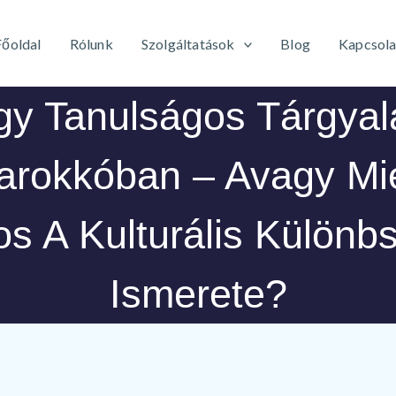
Főoldal
Rólunk
Szolgáltatások
Blog
Kapcsola
gy Tanulságos Tárgyal
arokkóban – Avagy Mié
os A Kulturális Különb
Ismerete?