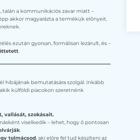
, talán a kommunikációs zavar miatt –
 épp akkor magyarázta a termékük előnyeit.
nereknek.
élés ezután gyorsan, formálisan lezárult, és –
ttetett
.
él hibájának bemutatására szolgál. Inkább
kik külföldi piacokon szeretnénk
 vallását, szokásait.
másként viselkedik – lehet, hogy ő pontosan
elvárják
.
agy tolmácsod
, aki előre fel tud készíteni az