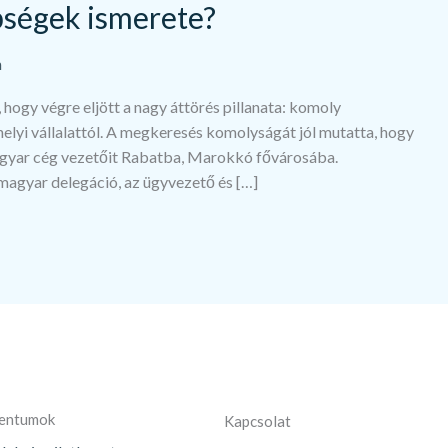
nbségek ismerete?
m
ogy végre eljött a nagy áttörés pillanata: komoly
elyi vállalattól. A megkeresés komolyságát jól mutatta, hogy
magyar cég vezetőit Rabatba, Marokkó fővárosába.
magyar delegáció, az ügyvezető és […]
mentumok
Kapcsolat