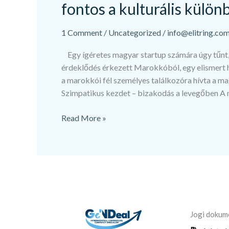
fontos a kulturális külö
1 Comment
/
Uncategorized
/
info@elitring.co
Egy ígéretes magyar startup számára úgy tűnt, h
érdeklődés érkezett Marokkóból, egy elismert h
a marokkói fél személyes találkozóra hívta a 
Szimpatikus kezdet – bizakodás a levegőben A 
Read More »
Jogi doku