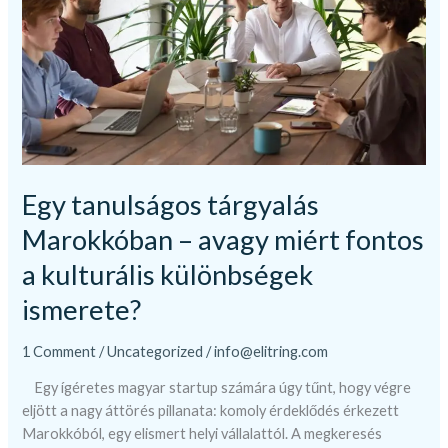
avagy
miért
fontos
a
kulturális
különbségek
ismerete?
Egy tanulságos tárgyalás
Marokkóban – avagy miért fontos
a kulturális különbségek
ismerete?
1 Comment
/
Uncategorized
/
info@elitring.com
Egy ígéretes magyar startup számára úgy tűnt, hogy végre
eljött a nagy áttörés pillanata: komoly érdeklődés érkezett
Marokkóból, egy elismert helyi vállalattól. A megkeresés